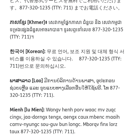
ビス、代替形式サービスを無料でご利用いただけま
す。877-320-1235 (TTY: 711) までお電話ください。
ភាសាខ្មែរ [Khmer]៖
សេវាកម្មផ្នែកភាសា ជំនួយ និង សេវាកម្មជា
ទម្រងផ្សេងជំនួសអាចរកបាន។ ទូរសព្ទទៅលេខ 877-320-1235
(TTY: 711)។
한국어 [Korean]:
무료 언어, 보조 지원 및 대체 형식 서
비스를 이용하실 수 있습니다. 877-320-1235 (TTY:
711)번으로 문의하십시오.
ພາສາລາວ [Lao]
ມີການບໍລິການດ້ານພາສາ, ອຸປະກອນ
ຊ່ວຍເຫຼືອ ແລະ ຮູບແບບທາງເລືອກອື່ນໃຫ້ໃຊ້ຟຣີ. ໂທ 877-
320-1235 (TTY: 711).
Mienh [lu Mien]:
Wangv henh porv waac mv zuqc
cingv, jaa-dorngx tengx, aengx caux mbenc maaih
camv-nyungc sou-guv bun longc. Mborqv finx lorz
taux 877-320-1235 (TTY: 711).