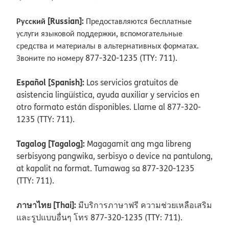
Русский [Russian]:
Предоставляются бесплатные
услуги языковой поддержки, вспомогательные
средства и материалы в альтернативных форматах.
Звоните по номеру 877-320-1235 (TTY: 711).
Español [Spanish]:
Los servicios gratuitos de
asistencia lingüística, ayuda auxiliar y servicios en
otro formato están disponibles. Llame al 877-320-
1235 (TTY: 711).
Tagalog [Tagalog]:
Magagamit ang mga libreng
serbisyong pangwika, serbisyo o device na pantulong,
at kapalit na format. Tumawag sa 877-320-1235
(TTY: 711).
ภาษาไทย [Thai]:
มีบริการภาษาฟรี ความช่วยเหลือเสริม
และรูปแบบอื่นๆ โทร 877-320-1235 (TTY: 711).