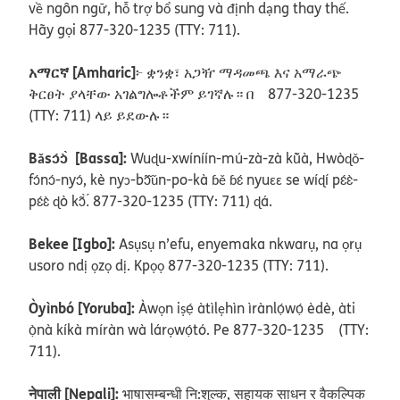
về ngôn ngữ, hỗ trợ bổ sung và định dạng thay thế.
Hãy gọi 877-320-1235 (TTY: 711).
አማርኛ [Amharic]
፦ ቋንቋ፣ አጋዥ ማዳመጫ እና አማራጭ
ቅርፀት ያላቸው አገልግሎቶችም ይገኛሉ። በ 877-320-1235
(TTY: 711) ላይ ይደውሉ።
Bǎsɔ́ɔ̀̀ [Bassa]:
Wuɖu-xwíníín-mú-zà-zà kũ̀à, Hwòɖǒ-
fɔ́nɔ́-nyɔ́, kè nyɔ-bɔ̃̌ǔn-po-kà ɓě ɓɛ́ nyuɛɛ se wíɖí pɛ́ɛ̀-
pɛ́ɛ̀ ɖò kɔ̃̀.́ 877-320-1235 (TTY: 711) ɖá.
Bekee [Igbo]:
Asụsụ n’efu, enyemaka nkwarụ, na ọrụ
usoro ndị ọzọ dị. Kpọọ 877-320-1235 (TTY: 711).
Òyìnbó [Yoruba]:
Àwọn iṣẹ́ àtìlẹhìn ìrànlọ́wọ́ èdè, àti
ọ̀nà kíkà míràn wà lárọwọ́tó. Pe 877-320-1235 (TTY:
711).
नेपाली [Nepali]:
भाषासम्बन्धी नि:शुल्क, सहायक साधन र वैकल्पिक