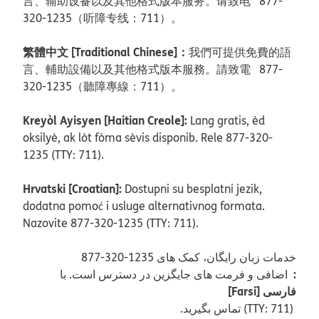
言、辅助设备以及其他格式版本服务。请致电 877-
320-1235（听障专线：711）。
繁體中文 [Traditional Chinese]：
我們可提供免費的語
言、輔助設備以及其他格式版本服務。請致電 877-
320-1235（聽障專線：711）。
Kreyòl Ayisyen [Haitian Creole]:
Lang gratis, èd
oksilyè, ak lòt fòma sèvis disponib. Rele 877-320-
1235 (TTY: 711).
Hrvatski [Croatian]:
Dostupni su besplatni jezik,
dodatna pomoć i usluge alternativnog formata.
Nazovite 877-320-1235 (TTY: 711).
877-320-1235 خدمات زبان رایگان، کمک های
:
اضافی و فرمت های جایگزین در دسترس است. با
[Farsi] فارسی
.تماس بگیرید (TTY: 711)