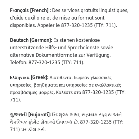
Français [French] :
Des services gratuits linguistiques,
d’aide auxiliaire et de mise au format sont
disponibles. Appeler le 877-320-1235 (TTY: 711).
Deutsch [German]:
Es stehen kostenlose
unterstützende Hilfs- und Sprachdienste sowie
alternative Dokumentformate zur Verfügung.
Telefon: 877-320-1235 (TTY: 711).
Ελληνικά [Greek]:
Διατίθενται δωρεάν γλωσσικές
υπηρεσίες, βοηθήματα και υπηρεσίες σε εναλλακτικές
προσβάσιμες μορφές. Καλέστε στο 877-320-1235 (TTY:
711).
ગુજરાતી [Gujarati]:
નિઃશુલ્ક ભાષા, સહાયક સહાય અને
વૈકલ્પિક ફોર્મેટ સેવાઓ ઉપલબ્ધ છે. 877-320-1235 (TTY:
711) પર કૉલ કરો.