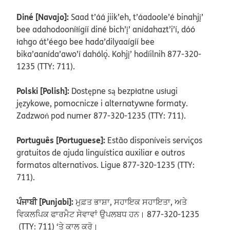
Diné [Navajo]:
Saad t’áá jiik’eh, t’áadoole’é binahjį’
bee adahodooníłígíí diné bich’į’ anídahazt’i’í, dóó
łahgo át’éego bee hada’dilyaaígíí bee
bika’aanída’awo’í dahólǫ́. Kohjį’ hodíilnih 877-320-
1235 (TTY: 711).
Polski [Polish]:
Dostępne są bezpłatne usługi
językowe, pomocnicze i alternatywne formaty.
Zadzwoń pod numer 877-320-1235 (TTY: 711).
Português [Portuguese]:
Estão disponíveis serviços
gratuitos de ajuda linguística auxiliar e outros
formatos alternativos. Ligue 877-320-1235 (TTY:
711).
ਪੰਜਾਬੀ [Punjabi]:
ਮੁਫ਼ਤ ਭਾਸ਼ਾ, ਸਹਾਇਕ ਸਹਾਇਤਾ, ਅਤੇ
ਵਿਕਲਪਿਕ ਫਾਰਮੈਟ ਸੇਵਾਵਾਂ ਉਪਲਬਧ ਹਨ। 877-320-1235
(TTY: 711) ‘ਤੇ ਕਾਲ ਕਰੋ।