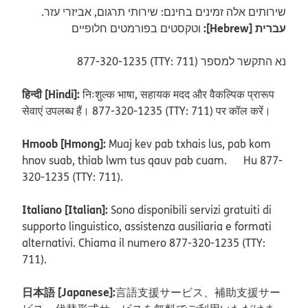
.שירותים אלה זמינים בחינם: שירותי תרגום, אביזרי עזר
:[Hebrew] עברית
וטקסטים בפורמטים חלופיים
877-320-1235 (TTY: 711) נא התקשר למספר
हिन्दी [Hindi]:
निःशुल्क भाषा, सहायक मदद और वैकल्पिक प्रारूप
सेवाएं उपलब्ध हैं। 877-320-1235 (TTY: 711) पर कॉल करें।
Hmoob [Hmong]:
Muaj kev pab txhais lus, pab kom
hnov suab, thiab lwm tus qauv pab cuam. Hu 877-
320-1235 (TTY: 711).
Italiano [Italian]:
Sono disponibili servizi gratuiti di
supporto linguistico, assistenza ausiliaria e formati
alternativi. Chiama il numero 877-320-1235 (TTY:
711).
日本語 [Japanese]:
言語支援サービス、補助支援サー