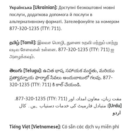
Українська [Ukrainian]:
Доступні безкоштовні мовні
послуги, додаткова допомога й послуги в
альтернативному форматі. Зателефонуйте за номером
877-320-1235 (TTY: 711).
தமிழ் [Tamil]:
இலவச மொழி, துணை உதவி மற்றும் மாற்று
வடிவ சேவைகள் உள்ளன. 877-320-1235 (TTY: 711) ஐ
அழைக்கவும்.
తెలుగు [Telugu]:
ఉచిత భాష, సహాయక మద్దతు, మరియు
ప్రత్యామ్నాయ ఫార్మాట్ సేవలు అందుబాటులో గలవు. 877-
320-1235 (TTY: 711) కి కాల్ చేయండి.
.877-320-1235 (TTY: 711) مفت زبان، معاون امداد، اور
:[Urdu]
متبادل فارمیٹ کی خدمات دستیاب ہیں۔ کال
اردو
Tiếng Việt [Vietnamese]:
Có sẵn các dịch vụ miễn phí